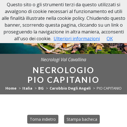
Questo sito o gli strumenti terzi da questo utilizzati si
NECROLOGI VAL CAVALLINA
avvalgono di cookie necessari al funzionamento ed utili
alle finalità illustrate nella cookie policy. Chiudendo questo
banner, scorrendo questa pagina, cliccando su un link o
proseguendo la navigazione in altra maniera, acconsenti
all'uso dei cookie.
Ulteriori informazioni
OK
Necrologi Val Cavallina
NECROLOGIO
PIO CAPITANIO
Home
Italia
BG
Carobbio Degli Angeli
PIO CAPITANIO
Torna indietro
Stampa bacheca