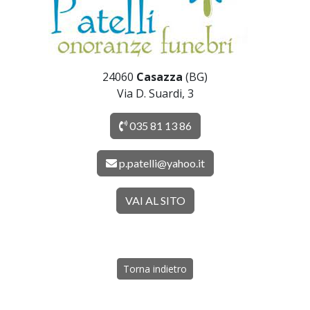
24060
Casazza
(BG)
Via D. Suardi, 3
035 81 13 86
p.patelli@yahoo.it
VAI AL SITO
Torna indietro