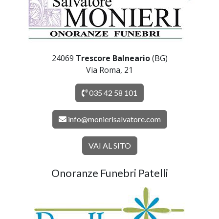
24069
Trescore Balneario
(BG)
Via Roma, 21
035 42 58 101
info@monierisalvatore.com
VAI AL SITO
Onoranze Funebri Patelli