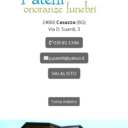
24060
Casazza
(BG)
Via D. Suardi, 3
035 81 13 86
p.patelli@yahoo.it
VAI AL SITO
Torna indietro