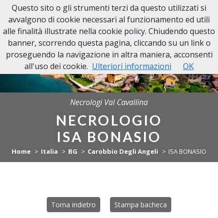
Questo sito o gli strumenti terzi da questo utilizzati si
NECROLOGI VAL CAVALLINA
avvalgono di cookie necessari al funzionamento ed utili
alle finalità illustrate nella cookie policy. Chiudendo questo
banner, scorrendo questa pagina, cliccando su un link o
proseguendo la navigazione in altra maniera, acconsenti
all'uso dei cookie.
Ulteriori informazioni
OK
Necrologi Val Cavallina
NECROLOGIO
ISA BONASIO
Home
Italia
BG
Carobbio Degli Angeli
ISA BONASIO
Torna indietro
Stampa bacheca