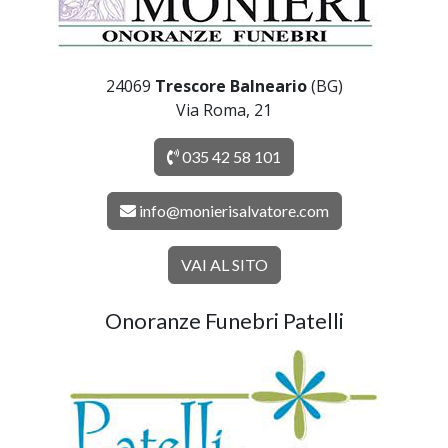
24069
Trescore Balneario
(BG)
Via Roma, 21
035 42 58 101
info@monierisalvatore.com
VAI AL SITO
Onoranze Funebri Patelli