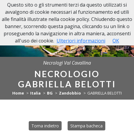
Questo sito o gli strumenti terzi da questo utilizzati si
NECROLOGI VAL CAVALLINA
avvalgono di cookie necessari al funzionamento ed utili
alle finalità illustrate nella cookie policy. Chiudendo questo
banner, scorrendo questa pagina, cliccando su un link o
proseguendo la navigazione in altra maniera, acconsenti
all'uso dei cookie.
Ulteriori informazioni
OK
Necrologi Val Cavallina
NECROLOGIO
GABRIELLA BELOTTI
Home
Italia
BG
Zandobbio
GABRIELLA BELOTTI
Torna indietro
Stampa bacheca