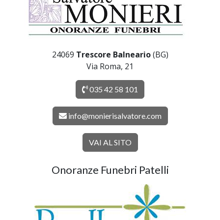
24069
Trescore Balneario
(BG)
Via Roma, 21
035 42 58 101
info@monierisalvatore.com
VAI AL SITO
Onoranze Funebri Patelli