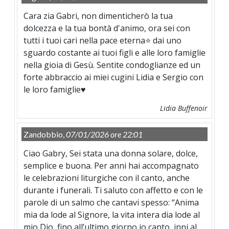
Cara zia Gabri, non dimenticherò la tua
dolcezza e la tua bontà d'animo, ora sei con
tutti i tuoi cari nella pace eterna⭐ dai uno
sguardo costante ai tuoi figli e alle loro famiglie
nella gioia di Gesù. Sentite condoglianze ed un
forte abbraccio ai miei cugini Lidia e Sergio con
le loro famiglie♥️
Lidia Buffenoir
Zandobbio,
07/01/2026 ore 22:01
Ciao Gabry, Sei stata una donna solare, dolce,
semplice e buona. Per anni hai accompagnato
le celebrazioni liturgiche con il canto, anche
durante i funerali. Ti saluto con affetto e con le
parole di un salmo che cantavi spesso: “Anima
mia da lode al Signore, la vita intera dia lode al
mio Dio, fino all’ultimo giorno io canto, inni al