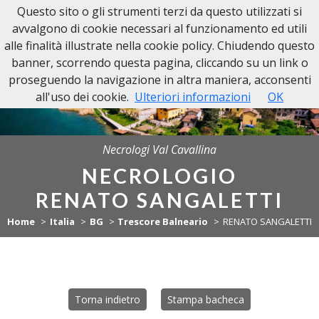
Questo sito o gli strumenti terzi da questo utilizzati si
NECROLOGI VAL CAVALLINA
avvalgono di cookie necessari al funzionamento ed utili
alle finalità illustrate nella cookie policy. Chiudendo questo
banner, scorrendo questa pagina, cliccando su un link o
proseguendo la navigazione in altra maniera, acconsenti
all'uso dei cookie.
Ulteriori informazioni
OK
Necrologi Val Cavallina
NECROLOGIO
RENATO SANGALETTI
Home
Italia
BG
Trescore Balneario
RENATO SANGALETTI
Torna indietro
Stampa bacheca