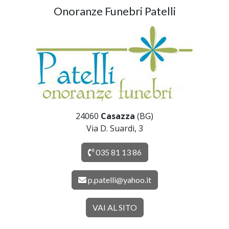
Onoranze Funebri Patelli
24060
Casazza
(BG)
Via D. Suardi, 3
035 81 13 86
p.patelli@yahoo.it
VAI AL SITO