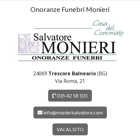
Onoranze Funebri Monieri
24069
Trescore Balneario
(BG)
Via Roma, 21
035 42 58 101
info@monierisalvatore.com
VAI AL SITO