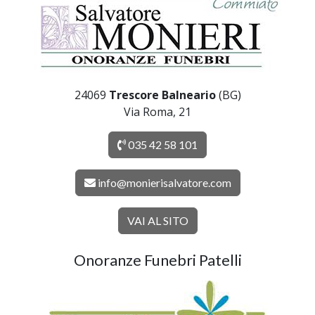
24069
Trescore Balneario
(BG)
Via Roma, 21
035 42 58 101
info@monierisalvatore.com
VAI AL SITO
Onoranze Funebri Patelli