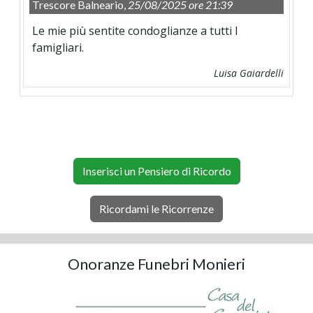
Trescore Balneario,
25/08/2025 ore 21:39
Le mie più sentite condoglianze a tutti I
famigliari.
Luisa Gaiardelli
Inserisci un Pensiero di Ricordo
Ricordami le Ricorrenze
Onoranze Funebri Monieri