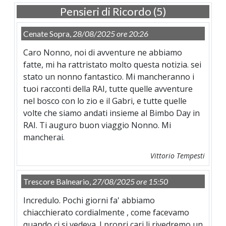
Pensieri di Ricordo (5)
Cenate Sopra,
28/08/2025 ore 20:26
Caro Nonno, noi di avventure ne abbiamo
fatte, mi ha rattristato molto questa notizia. sei
stato un nonno fantastico. Mi mancheranno i
tuoi racconti della RAI, tutte quelle avventure
nel bosco con lo zio e il Gabri, e tutte quelle
volte che siamo andati insieme al Bimbo Day in
RAI. Ti auguro buon viaggio Nonno. Mi
mancherai.
Vittorio Tempesti
Trescore Balneario,
27/08/2025 ore 15:50
Incredulo. Pochi giorni fa' abbiamo
chiacchierato cordialmente , come facevamo
quando ci si vedeva. I propri cari li rivedremo un