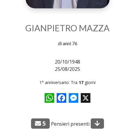
GIANPIETRO MAZZA
di anni 76
20/10/1948
25/08/2025
1° anniversario: Tra
17
giorni
WhatsApp
Facebook
Messenger
X
5
Pensieri presenti