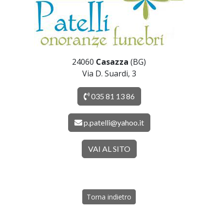
24060
Casazza
(BG)
Via D. Suardi, 3
035 81 13 86
p.patelli@yahoo.it
VAI AL SITO
Torna indietro