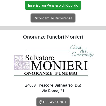
Inserisci un Pensiero di Ricordo
Ricordami le Ricorrenze
Onoranze Funebri Monieri
24069
Trescore Balneario
(BG)
Via Roma, 21
035 42 58 101