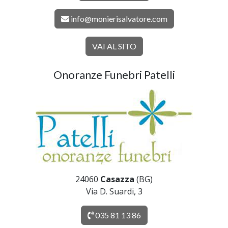
info@monierisalvatore.com
VAI AL SITO
Onoranze Funebri Patelli
24060
Casazza
(BG)
Via D. Suardi, 3
035 81 13 86