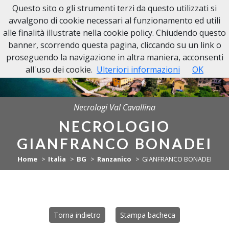
Questo sito o gli strumenti terzi da questo utilizzati si
NECROLOGI VAL CAVALLINA
avvalgono di cookie necessari al funzionamento ed utili
alle finalità illustrate nella cookie policy. Chiudendo questo
banner, scorrendo questa pagina, cliccando su un link o
proseguendo la navigazione in altra maniera, acconsenti
all'uso dei cookie.
Ulteriori informazioni
OK
Necrologi Val Cavallina
NECROLOGIO
GIANFRANCO BONADEI
Home
Italia
BG
Ranzanico
GIANFRANCO BONADEI
Torna indietro
Stampa bacheca