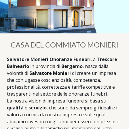
CASA DEL COMMIATO MONIERI
Salvatore Monieri Onoranze Funebri
, a
Trescore
Balneario
in provincia di
Bergamo
, nasce dalla
volontà di
Salvatore Monieri
di creare un’impresa
che coniugasse coscienziosità, competenza,
professionalità, correttezza e tariffe competitive e
trasparenti nel settore delle onoranze funebri.
La nostra vision di impresa funebre si basa su
qualità
e
servizio
, che sono da sempre gli ideali e i
valori a cui mira la nostra impresa e sulle quali
abbiamo investito negli anni per essere un prezioso
e valido aiuto alle famiglie nel momento del lutto,