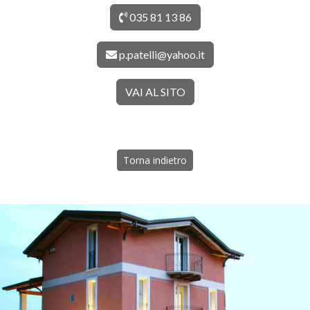
035 81 13 86
p.patelli@yahoo.it
VAI AL SITO
Torna indietro