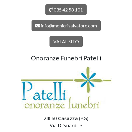
035 42 58 101
info@monierisalvatore.com
VAI AL SITO
Onoranze Funebri Patelli
24060
Casazza
(BG)
Via D. Suardi, 3