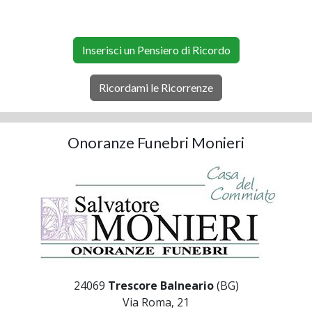
Inserisci un Pensiero di Ricordo
Ricordami le Ricorrenze
Onoranze Funebri Monieri
24069
Trescore Balneario
(BG)
Via Roma, 21