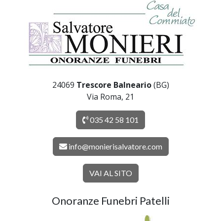
24069
Trescore Balneario
(BG)
Via Roma, 21
035 42 58 101
info@monierisalvatore.com
VAI AL SITO
Onoranze Funebri Patelli