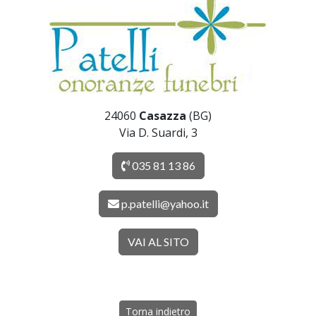
24060
Casazza
(BG)
Via D. Suardi, 3
035 81 13 86
p.patelli@yahoo.it
VAI AL SITO
Torna indietro