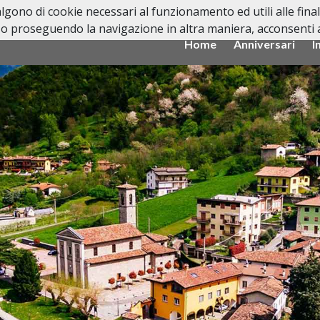
valgono di cookie necessari al funzionamento ed utili alle fina
o proseguendo la navigazione in altra maniera, acconsenti al
Home
Anniversari
I