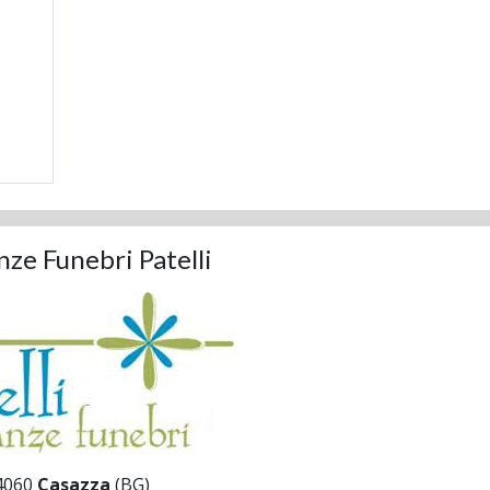
ze Funebri Patelli
4060
Casazza
(BG)