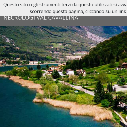
Questo sito o gli strumenti terzi da questo utilizzati si av
Reperibilità H24:
035 42 58 101
scorrendo questa pagina, cliccando su un link 
NECROLOGI VAL CAVALLINA