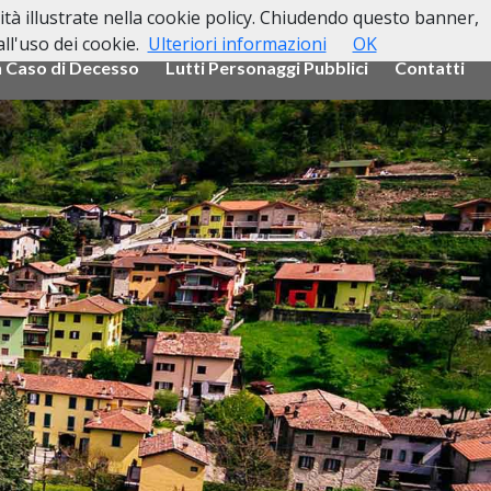
lità illustrate nella cookie policy. Chiudendo questo banner,
l'uso dei cookie.
Ulteriori informazioni
OK
n Caso di Decesso
Lutti Personaggi Pubblici
Contatti