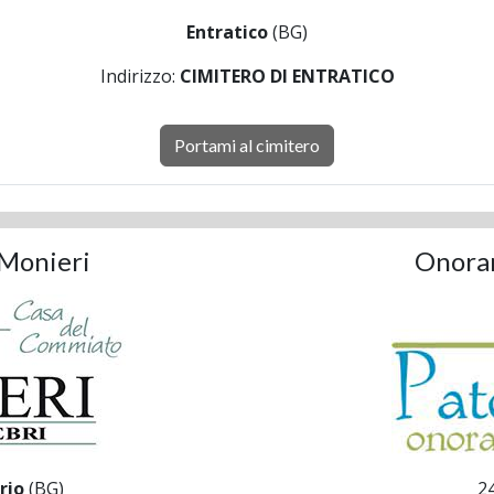
Entratico
(BG)
Indirizzo:
CIMITERO DI ENTRATICO
Portami al cimitero
Monieri
Onoran
rio
(BG)
2