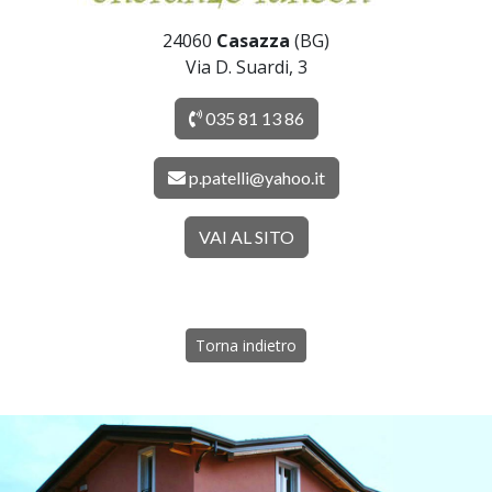
24060
Casazza
(BG)
Via D. Suardi, 3
035 81 13 86
p.patelli@yahoo.it
VAI AL SITO
Torna indietro