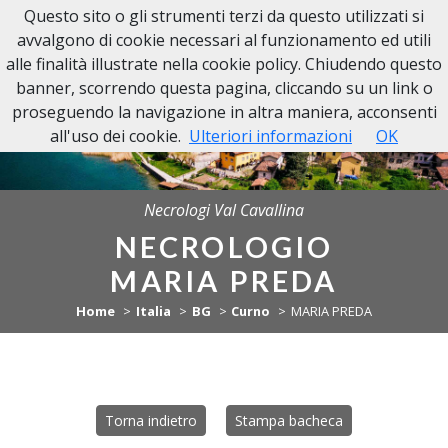
Questo sito o gli strumenti terzi da questo utilizzati si
NECROLOGI VAL CAVALLINA
avvalgono di cookie necessari al funzionamento ed utili
alle finalità illustrate nella cookie policy. Chiudendo questo
banner, scorrendo questa pagina, cliccando su un link o
proseguendo la navigazione in altra maniera, acconsenti
all'uso dei cookie.
Ulteriori informazioni
OK
Necrologi Val Cavallina
NECROLOGIO
MARIA PREDA
Home
Italia
BG
Curno
MARIA PREDA
Torna indietro
Stampa bacheca