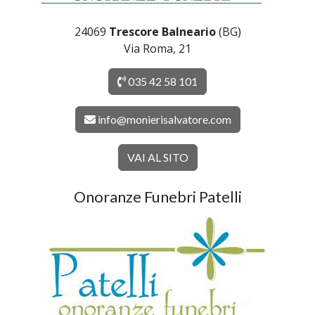
24069
Trescore Balneario
(BG)
Via Roma, 21
035 42 58 101
info@monierisalvatore.com
VAI AL SITO
Onoranze Funebri Patelli