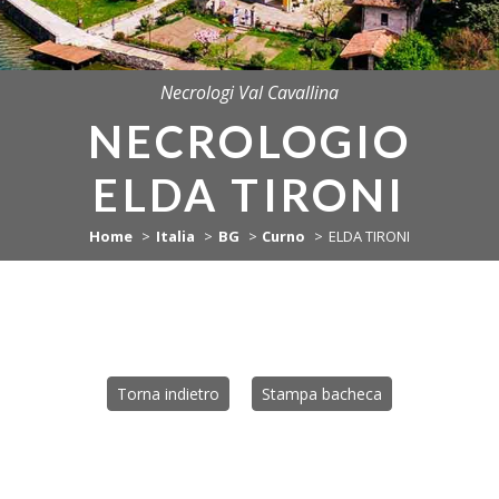
Necrologi Val Cavallina
NECROLOGIO
ELDA TIRONI
Home
Italia
BG
Curno
ELDA TIRONI
Torna indietro
Stampa bacheca