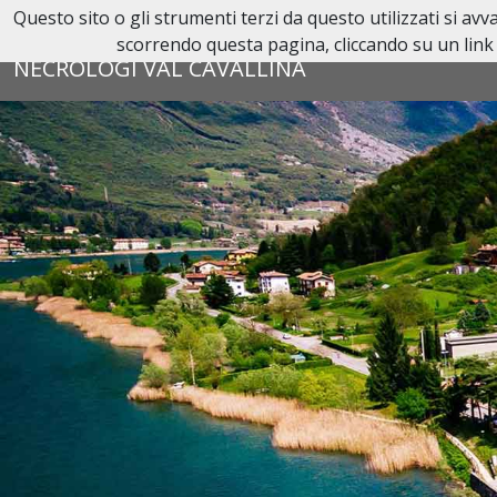
Questo sito o gli strumenti terzi da questo utilizzati si av
Reperibilità H24:
035 42 58 101
scorrendo questa pagina, cliccando su un link 
NECROLOGI VAL CAVALLINA