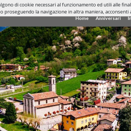
valgono di cookie necessari al funzionamento ed utili alle fina
o proseguendo la navigazione in altra maniera, acconsenti al
Home
Anniversari
I