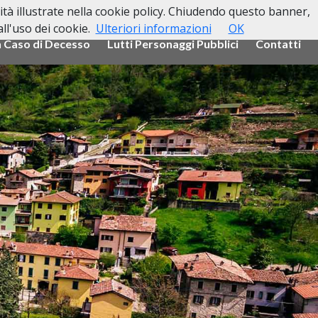
lità illustrate nella cookie policy. Chiudendo questo banner,
l'uso dei cookie.
Ulteriori informazioni
OK
n Caso di Decesso
Lutti Personaggi Pubblici
Contatti