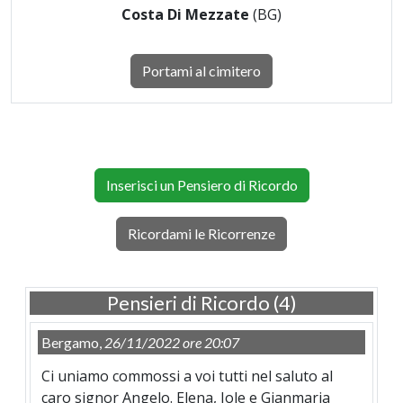
Costa Di Mezzate
(BG)
Portami al cimitero
Inserisci un Pensiero di Ricordo
Ricordami le Ricorrenze
Pensieri di Ricordo (4)
Bergamo,
26/11/2022 ore 20:07
Ci uniamo commossi a voi tutti nel saluto al
caro signor Angelo. Elena, Iole e Gianmaria