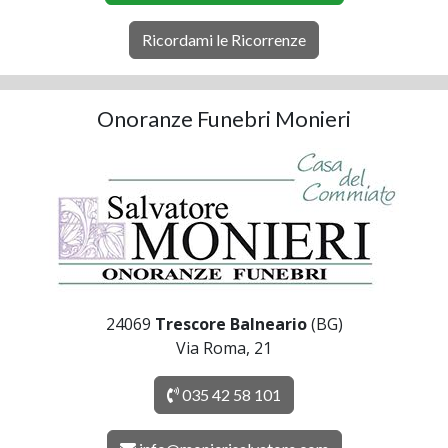
Ricordami le Ricorrenze
Onoranze Funebri Monieri
24069
Trescore Balneario
(BG)
Via Roma, 21
035 42 58 101