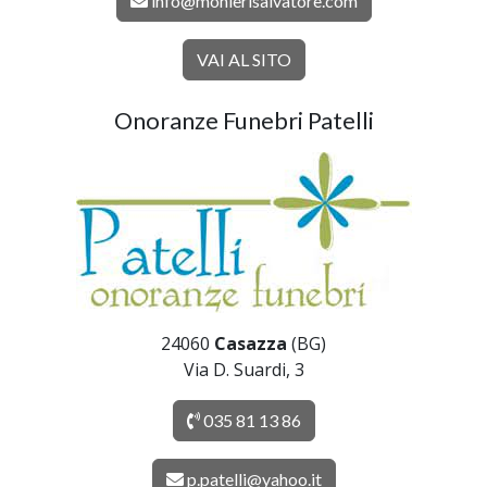
info@monierisalvatore.com
VAI AL SITO
Onoranze Funebri Patelli
24060
Casazza
(BG)
Via D. Suardi, 3
035 81 13 86
p.patelli@yahoo.it