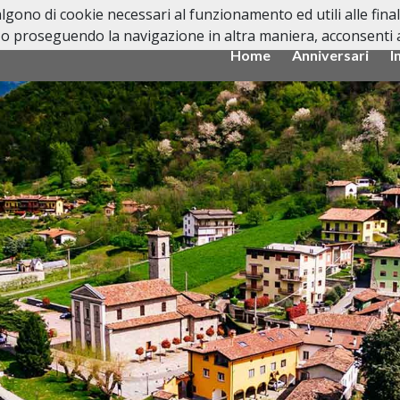
valgono di cookie necessari al funzionamento ed utili alle fina
o proseguendo la navigazione in altra maniera, acconsenti al
Home
Anniversari
I