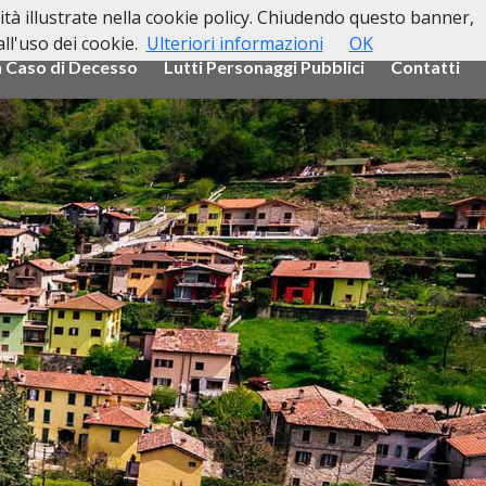
lità illustrate nella cookie policy. Chiudendo questo banner,
l'uso dei cookie.
Ulteriori informazioni
OK
n Caso di Decesso
Lutti Personaggi Pubblici
Contatti