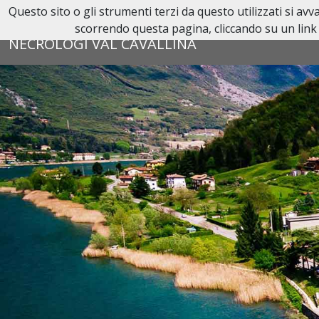
Questo sito o gli strumenti terzi da questo utilizzati si av
Reperibilità H24:
035 42 58 101
scorrendo questa pagina, cliccando su un link 
NECROLOGI VAL CAVALLINA