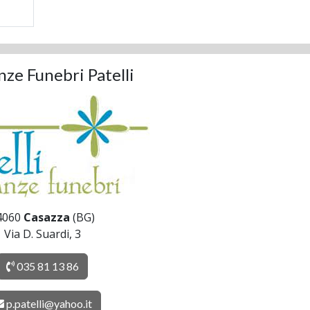
ze Funebri Patelli
4060
Casazza
(BG)
Via D. Suardi, 3
035 81 13 86
p.patelli@yahoo.it