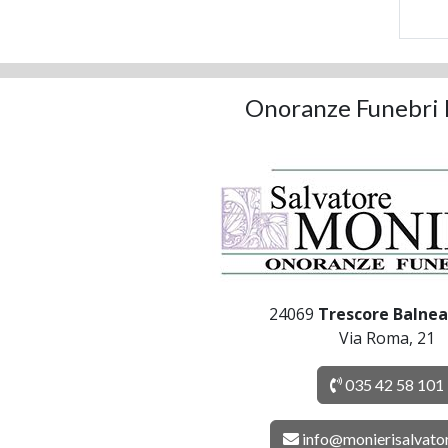
Onoranze Funebri 
24069
Trescore Balnea
Via Roma, 21
035 42 58 101
info@monierisalvato