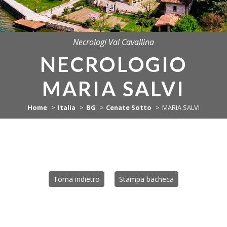
Necrologi Val Cavallina
NECROLOGIO
MARIA SALVI
Home
Italia
BG
Cenate Sotto
MARIA SALVI
Torna indietro
Stampa bacheca