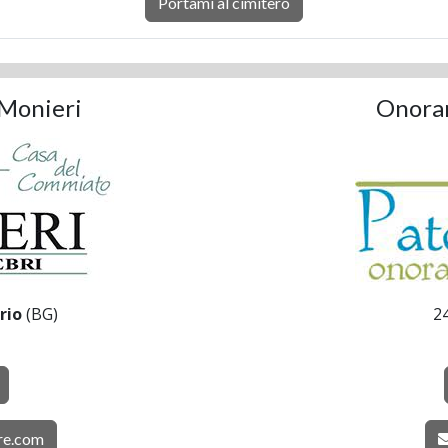
Portami al cimitero
Monieri
Onoran
rio
(BG)
2
re.com