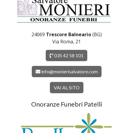
24069
Trescore Balneario
(BG)
Via Roma, 21
035 42 58 101
info@monierisalvatore.com
VAI AL SITO
Onoranze Funebri Patelli