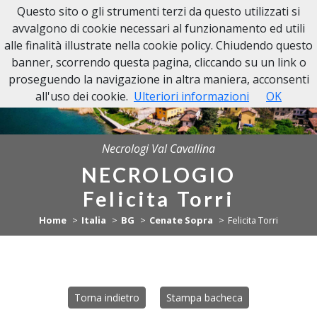
Questo sito o gli strumenti terzi da questo utilizzati si
NECROLOGI VAL CAVALLINA
avvalgono di cookie necessari al funzionamento ed utili
alle finalità illustrate nella cookie policy. Chiudendo questo
banner, scorrendo questa pagina, cliccando su un link o
proseguendo la navigazione in altra maniera, acconsenti
all'uso dei cookie.
Ulteriori informazioni
OK
Necrologi Val Cavallina
NECROLOGIO
Felicita Torri
Home
Italia
BG
Cenate Sopra
Felicita Torri
Torna indietro
Stampa bacheca