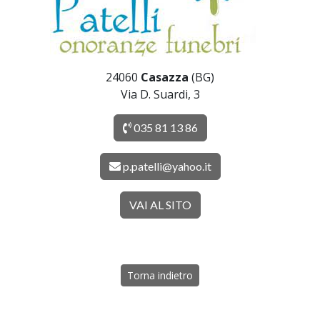
24060
Casazza
(BG)
Via D. Suardi, 3
035 81 13 86
p.patelli@yahoo.it
VAI AL SITO
Torna indietro