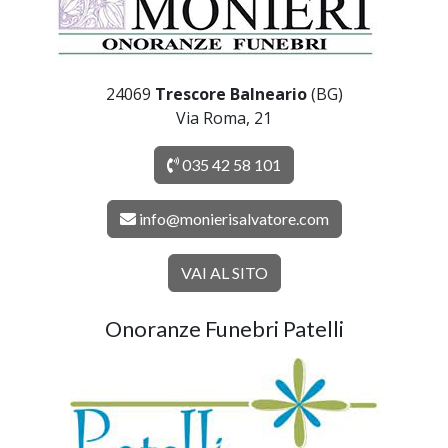
24069
Trescore Balneario
(BG)
Via Roma, 21
035 42 58 101
info@monierisalvatore.com
VAI AL SITO
Onoranze Funebri Patelli