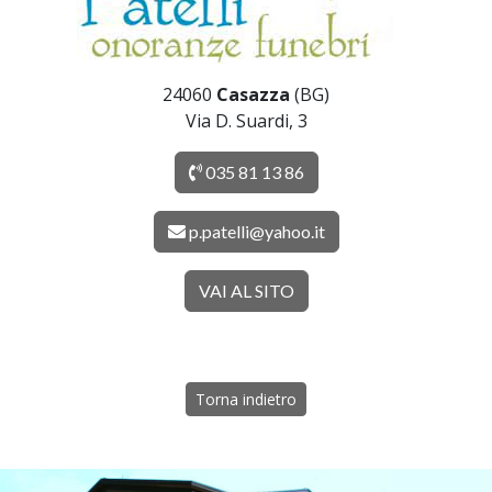
24060
Casazza
(BG)
Via D. Suardi, 3
035 81 13 86
p.patelli@yahoo.it
VAI AL SITO
Torna indietro