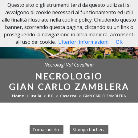
Questo sito o gli strumenti terzi da questo utilizzati si
NECROLOGI VAL CAVALLINA
avvalgono di cookie necessari al funzionamento ed utili
alle finalità illustrate nella cookie policy. Chiudendo questo
banner, scorrendo questa pagina, cliccando su un link o
proseguendo la navigazione in altra maniera, acconsenti
all'uso dei cookie.
Ulteriori informazioni
OK
Necrologi Val Cavallina
NECROLOGIO
GIAN CARLO ZAMBLERA
Home
Italia
BG
Casazza
GIAN CARLO ZAMBLERA
Torna indietro
Stampa bacheca