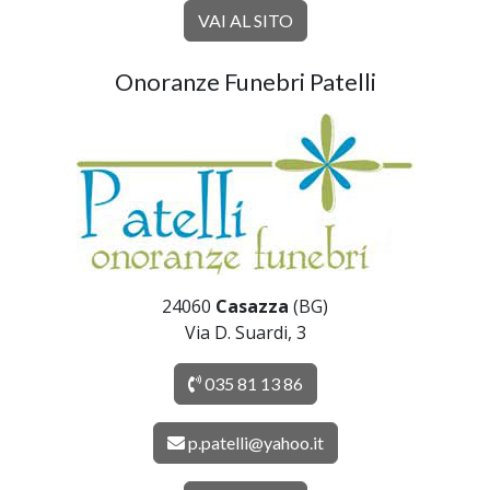
VAI AL SITO
Onoranze Funebri Patelli
24060
Casazza
(BG)
Via D. Suardi, 3
035 81 13 86
p.patelli@yahoo.it