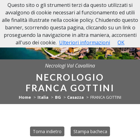
Questo sito o gli strumenti terzi da questo utilizzati si
NECROLOGI VAL CAVALLINA
avvalgono di cookie necessari al funzionamento ed utili
alle finalità illustrate nella cookie policy. Chiudendo questo
banner, scorrendo questa pagina, cliccando su un link o
proseguendo la navigazione in altra maniera, acconsenti
all'uso dei cookie.
Ulteriori informazioni
OK
Necrologi Val Cavallina
NECROLOGIO
FRANCA GOTTINI
Home
Italia
BG
Casazza
FRANCA GOTTINI
Torna indietro
Stampa bacheca