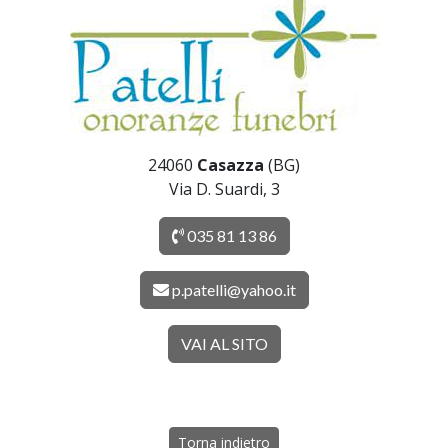
24060
Casazza
(BG)
Via D. Suardi, 3
035 81 13 86
p.patelli@yahoo.it
VAI AL SITO
Torna indietro