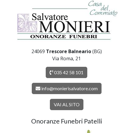
24069
Trescore Balneario
(BG)
Via Roma, 21
035 42 58 101
info@monierisalvatore.com
VAI AL SITO
Onoranze Funebri Patelli