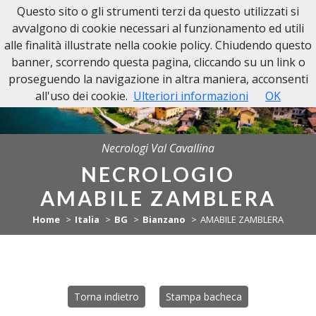
Questo sito o gli strumenti terzi da questo utilizzati si
NECROLOGI VAL CAVALLINA
avvalgono di cookie necessari al funzionamento ed utili
alle finalità illustrate nella cookie policy. Chiudendo questo
banner, scorrendo questa pagina, cliccando su un link o
proseguendo la navigazione in altra maniera, acconsenti
all'uso dei cookie.
Ulteriori informazioni
OK
Necrologi Val Cavallina
NECROLOGIO
AMABILE ZAMBLERA
Home
Italia
BG
Bianzano
AMABILE ZAMBLERA
Torna indietro
Stampa bacheca